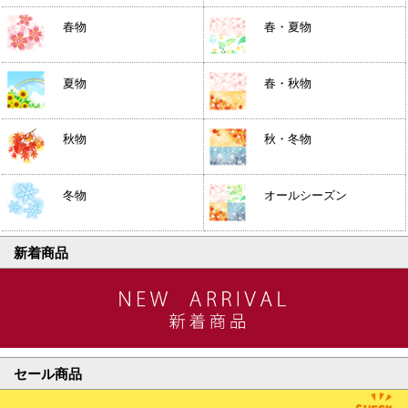
春物
春・夏物
夏物
春・秋物
秋物
秋・冬物
冬物
オールシーズン
新着商品
セール商品