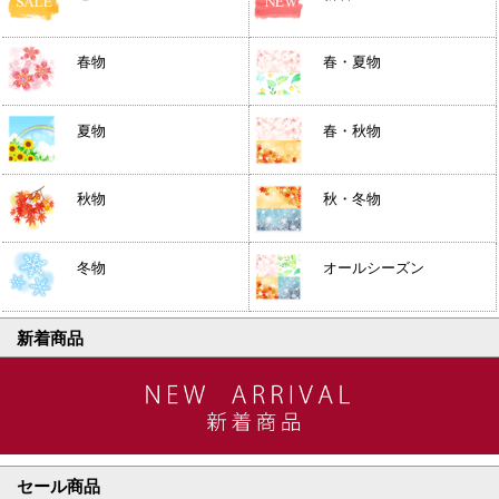
春物
春・夏物
夏物
春・秋物
秋物
秋・冬物
冬物
オールシーズン
新着商品
セール商品