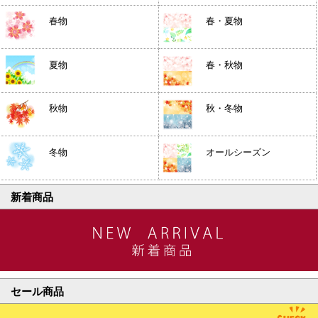
春物
春・夏物
夏物
春・秋物
秋物
秋・冬物
冬物
オールシーズン
新着商品
セール商品