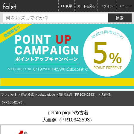
PC表示
カートを見る
ログイン
メニュー
ファレット
>
商品検索
>
gelato pique
>
商品詳細（PR10342593）
>
大画像
（PR10342593）
gelato piqueの古着
大画像（PR10342593）