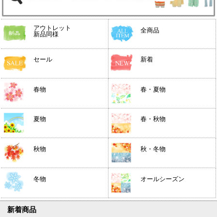
アウトレット
全商品
新品同様
セール
新着
春物
春・夏物
夏物
春・秋物
秋物
秋・冬物
冬物
オールシーズン
新着商品