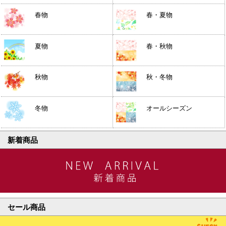
春物
春・夏物
夏物
春・秋物
秋物
秋・冬物
冬物
オールシーズン
新着商品
セール商品