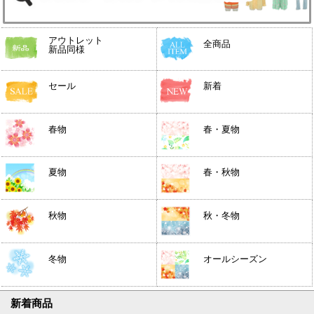
アウトレット
全商品
新品同様
セール
新着
春物
春・夏物
夏物
春・秋物
秋物
秋・冬物
冬物
オールシーズン
新着商品