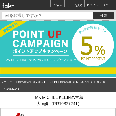
PC表示
カートを見る
ログイン
メニュー
ファレット
>
商品検索
>
MK MICHEL KLEIN
>
商品詳細（PR10327241）
>
大画像
（PR10327241）
MK MICHEL KLEINの古着
大画像（PR10327241）