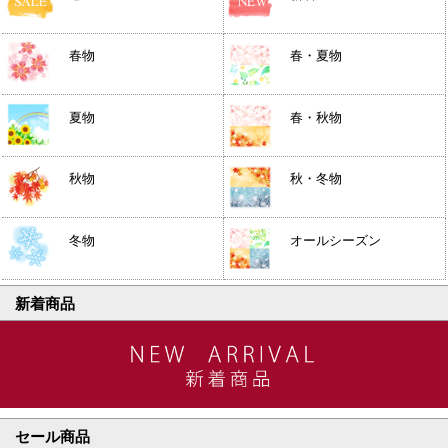
春物
春・夏物
夏物
春・秋物
秋物
秋・冬物
冬物
オールシーズン
新着商品
セール商品