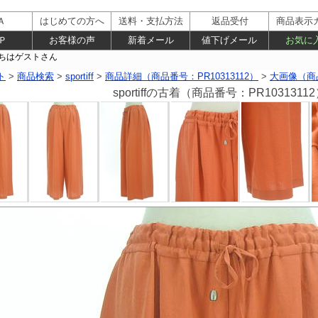
Ａ
はじめての方へ
送料・支払方法
返品受付
商品表示
Ｐ
お客様の声
新着メール
値下げメール
お気に
ト
>
商品検索
>
sportiff
>
商品詳細（商品番号：PR10313112）
>
大画像（商品
sportiffの古着（商品番号：PR103131