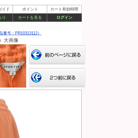
ガイド
ポイント
カート有効時間
入り
カートを見る
ログイン
番号：PR10313112）
12）大画像
戻る
2ページ戻る