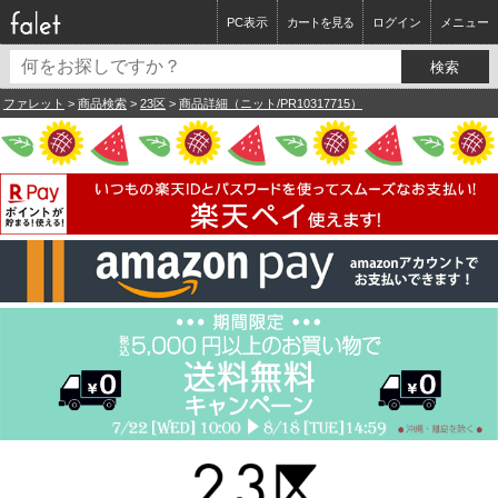
PC表示
カートを見る
ログイン
メニュー
ファレット
>
商品検索
>
23区
>
商品詳細（ニット/PR10317715）