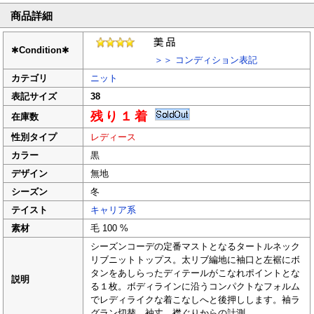
商品詳細
✱
Condition
✱
＞＞ コンディション表記
カテゴリ
ニット
表記サイズ
38
残り１着
在庫数
性別タイプ
レディース
カラー
黒
デザイン
無地
シーズン
冬
テイスト
キャリア系
素材
毛 100 %
シーズンコーデの定番マストとなるタートルネック
リブニットトップス。太リブ編地に袖口と左裾にボ
タンをあしらったディテールがこなれポイントとな
説明
る１枚。ボディラインに沿うコンパクトなフォルム
でレディライクな着こなしへと後押しします。袖ラ
グラン切替。袖丈 襟ぐりからの計測