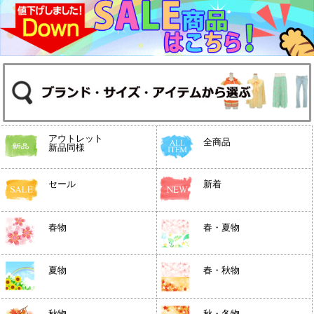
アウトレット
全商品
新品同様
セール
新着
春物
春・夏物
夏物
春・秋物
秋物
秋・冬物