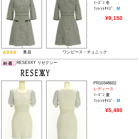
ｼｰｽﾞﾝ:冬
ﾌｧﾚｯﾄｻｲｽﾞ:
M
¥9,150
ワンピース・チュニック
RESEXXY リゼクシー
PR10348602
レディース
ｼｰｽﾞﾝ:夏
ﾌｧﾚｯﾄｻｲｽﾞ:
M
¥5,480