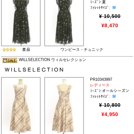
ｼｰｽﾞﾝ:夏
ﾌｧﾚｯﾄｻｲｽﾞ:
M
¥ 10,500
↓
¥8,470
ワンピース・チュニック
WILLSELECTION ウィルセレクション
PR10343997
レディース
ｼｰｽﾞﾝ:オールシーズン
ﾌｧﾚｯﾄｻｲｽﾞ:
M
¥ 10,800
↓
¥4,950