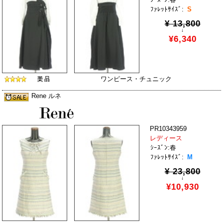
ﾌｧﾚｯﾄｻｲｽﾞ:
S
¥ 13,800
↓
¥6,340
ワンピース・チュニック
Rene ルネ
PR10343959
レディース
ｼｰｽﾞﾝ:春
ﾌｧﾚｯﾄｻｲｽﾞ:
M
¥ 23,800
↓
¥10,930