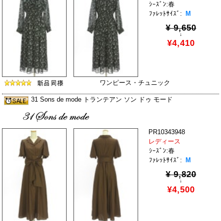
ｼｰｽﾞﾝ:春
ﾌｧﾚｯﾄｻｲｽﾞ:
M
¥ 9,650
↓
¥4,410
ワンピース・チュニック
31 Sons de mode トランテアン ソン ドゥ モード
PR10343948
レディース
ｼｰｽﾞﾝ:春
ﾌｧﾚｯﾄｻｲｽﾞ:
M
¥ 9,820
↓
¥4,500