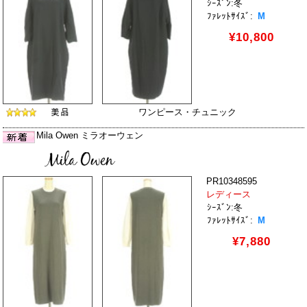
ｼｰｽﾞﾝ:冬
ﾌｧﾚｯﾄｻｲｽﾞ:
M
¥10,800
ワンピース・チュニック
Mila Owen ミラオーウェン
PR10348595
レディース
ｼｰｽﾞﾝ:冬
ﾌｧﾚｯﾄｻｲｽﾞ:
M
¥7,880