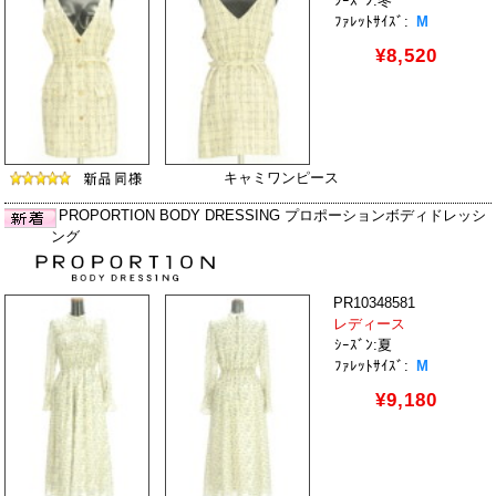
ｼｰｽﾞﾝ:冬
ﾌｧﾚｯﾄｻｲｽﾞ:
M
¥8,520
キャミワンピース
PROPORTION BODY DRESSING プロポーションボディドレッシ
ング
PR10348581
レディース
ｼｰｽﾞﾝ:夏
ﾌｧﾚｯﾄｻｲｽﾞ:
M
¥9,180