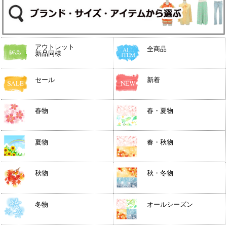
アウトレット
全商品
新品同様
セール
新着
春物
春・夏物
夏物
春・秋物
秋物
秋・冬物
冬物
オールシーズン