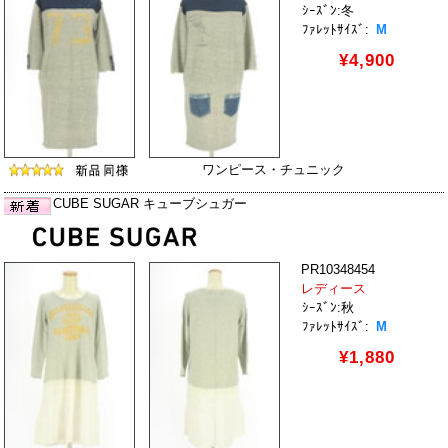
ｼｰｽﾞﾝ:冬
ﾌｧﾚｯﾄｻｲｽﾞ:
M
¥4,900
ワンピース・チュニック
CUBE SUGAR キューブシュガー
PR10348454
レディース
ｼｰｽﾞﾝ:秋
ﾌｧﾚｯﾄｻｲｽﾞ:
M
¥1,880