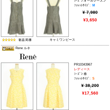
ｼｰｽﾞﾝ:オールシーズン
ﾌｧﾚｯﾄｻｲｽﾞ:
M
¥ 7,980
↓
¥3,650
キャミワンピース
Rene ルネ
PR10343967
レディース
ｼｰｽﾞﾝ:春
ﾌｧﾚｯﾄｻｲｽﾞ:
S
¥ 38,200
↓
¥17,560