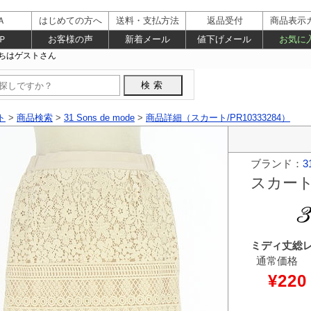
Ａ
はじめての方へ
送料・支払方法
返品受付
商品表示
Ｐ
お客様の声
新着メール
値下げメール
お気に
ト
>
商品検索
>
31 Sons de mode
>
商品詳細（スカート/PR10333284）
ブランド：
3
スカー
ミディ丈総
通常価格
¥220