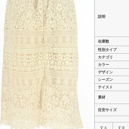
説明
>
31 Sons de mode（トランテアン ソン 
在庫数
>
31 Sons de mode（トランテアン 
>
31 Sons de mode（トランテアン ソン
性別タイプ
カテゴリ
カラー
デザイン
シーズン
テイスト
素材
目安サイズ
丈Ａ
丈Ｂ