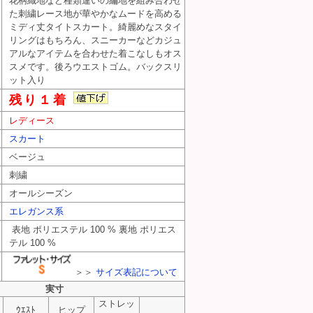
花柄織地など種類違いの編地を組み合わせ
た刺繍レース地が華やかなムードを高める
ミディ丈タイトスカート。綺麗めなスタイ
リングはもちろん、スニーカーなどカジュ
アルなアイテムを合わせた着こなしもオス
スメです。後ろウエストゴム。バックスリ
ット入り
ドゥ モード） PR10333284
残り１着
ソン ドゥ モード） PR10333284
 ドゥ モード） PR10333284
レディース
スカート
ベージュ
刺繍
オールシーズン
エレガンス系
表地 ポリエステル 100 % 裏地 ポリエス
テル 100 %
＞＞
サイズ表記について
実寸
ストレッ
ｳｴｽﾄ
ヒップ