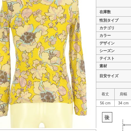
在庫数
性別タイプ
カテゴリ
>
49av.Junko Shimada（49アヴェ
カラー
>
49av.Junko Shimada（49
デザイン
シーズン
テイスト
素材
目安サイズ
着丈
肩幅
56 cm
34 cm