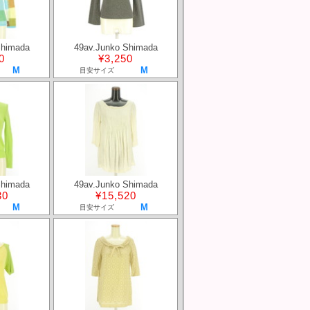
Shimada
49av.Junko Shimada
0
¥3,250
M
M
目安サイズ
Shimada
49av.Junko Shimada
30
¥15,520
M
M
目安サイズ