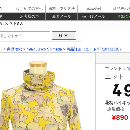
Ａ
はじめての方へ
送料・支払方法
返品受付
商品表示
Ｐ
お客様の声
新着メール
値下げメール
お気に
ト
>
商品検索
>
49av.Junko Shimada
>
商品詳細（ニット/PR10331310）
ブランド：
4
ニット
花柄ハイネ
通常価格
¥890