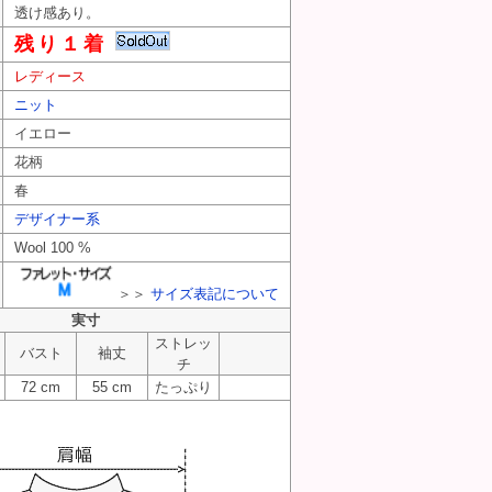
透け感あり。
残り１着
レディース
ニット
ニュージュンコシマダ） PR10331310
イエロー
アヴェニュージュンコシマダ） PR10331310
花柄
春
デザイナー系
Wool 100 %
＞＞
サイズ表記について
実寸
ストレッ
バスト
袖丈
チ
72 cm
55 cm
たっぷり