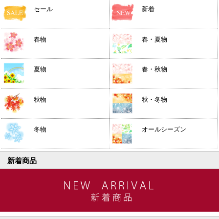
セール
新着
春物
春・夏物
夏物
春・秋物
秋物
秋・冬物
冬物
オールシーズン
新着商品