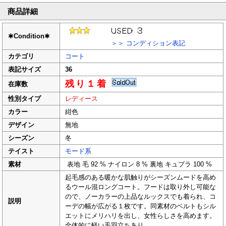
商品詳細
✱
Condition
✱
＞＞ コンディション表記
カテゴリ
コート
表記サイズ
36
残り１着
在庫数
性別タイプ
レディース
カラー
紺色
デザイン
無地
シーズン
冬
テイスト
モード系
素材
表地 毛 92 % ナイロン 8 % 裏地 キュプラ 100 %
起毛感のある暖かな肌触りがシーズンムードを高め
るウール混ロングコート。フードは取り外し可能な
ので、ノーカラーの上品なルックスでも着られ、コ
説明
ーデの幅が広がる１枚です。同素材のベルトもシル
エットにメリハリを出し、女性らしさを高めます。
全体的に軽い毛羽立ちあり