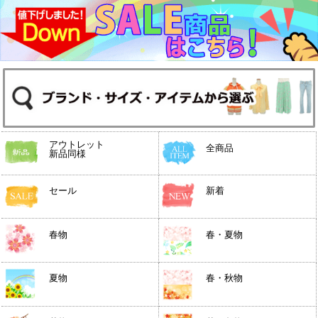
アウトレット
全商品
新品同様
セール
新着
春物
春・夏物
夏物
春・秋物