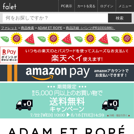
PC表示
カートを見る
ログイン
メニュー
ファレット
>
商品検索
>
ADAM ET ROPE
>
商品詳細（パンツ/PR10331886）