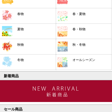
春物
春・夏物
夏物
春・秋物
秋物
秋・冬物
冬物
オールシーズン
新着商品
セール商品