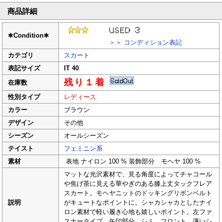
商品詳細
✱
Condition
✱
＞＞ コンディション表記
カテゴリ
スカート
表記サイズ
IT 40
残り１着
在庫数
性別タイプ
レディース
カラー
ブラウン
デザイン
その他
シーズン
オールシーズン
テイスト
フェミニン系
素材
表地 ナイロン 100 % 装飾部分 モヘヤ 100 %
マットな光沢素材で、見る角度によってチャコール
や焦げ茶に見える華やぎのある膝上丈タックフレア
スカート。モヘヤニットのドッキングリボンベルト
説明
がキュートなポイントに。シャカシャカとしたナイ
ロン素材で軽い履き心地も嬉しいポイント。左ファ
スナータイプ。矢印部分 シミ。フロント 薄いシ