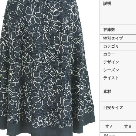
説明
在庫数
>
Apuweiser riche（アプワイザーリッシェ） PR1032
性別タイプ
>
Apuweiser riche（アプワイザーリッシェ） PR1
カテゴリ
>
Apuweiser riche（アプワイザーリッシェ） PR10
カラー
デザイン
シーズン
テイスト
素材
目安サイズ
丈Ａ
丈Ｂ
64 cm