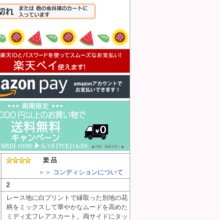
入れる
＞＞
コンディションについて
2
レース地に白プリントで縁取った別地の花
柄をミックスして華やかなムードを高めた
ミディ丈フレアスカート。両サイドにタッ