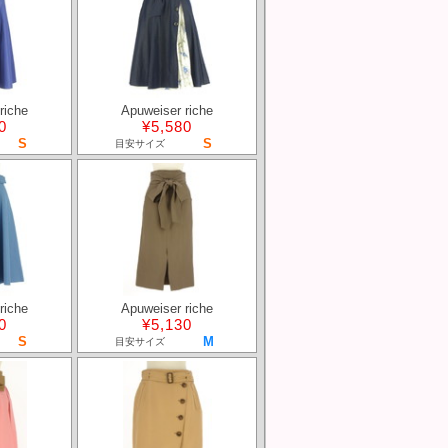
riche
Apuweiser riche
0
¥5,580
S
S
目安サイズ
riche
Apuweiser riche
0
¥5,130
S
M
目安サイズ