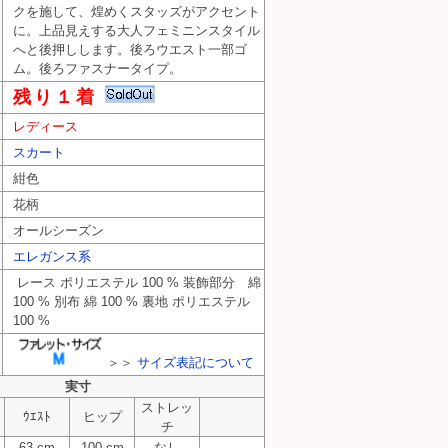
クを施して、煌めくスタッズがアクセント
に。上品見えする大人フェミニンスタイル
へと後押しします。後ろウエスト一部ゴ
ム。後ろファスナータイプ。
残り１着
8747
レディース
0328747
スカート
328747
紺色
花柄
オールシーズン
エレガンス系
レース ポリエステル 100 % 装飾部分 綿
100 % 別布 綿 100 % 裏地 ポリエステル
100 %
＞＞
サイズ表記について
実寸
ストレッ
ｳｴｽﾄ
ヒップ
チ
63 cm
100 cm
なし