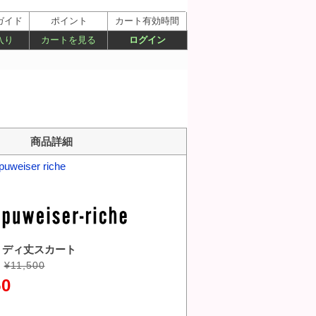
ガイド
ポイント
カート有効時間
入り
カートを見る
ログイン
商品詳細
puweiser riche
ト
ミディ丈スカート
¥11,500
50