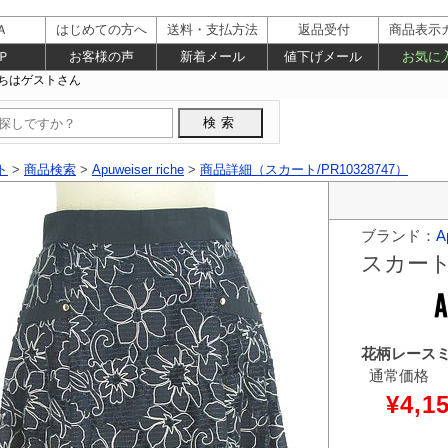
Ａ
はじめての方へ
送料・支払方法
返品受付
商品表示
Ｐ
お客様の声
新着メール
値下げメール
お気に
ト
>
商品検索
>
Apuweiser riche
>
商品詳細（スカート/PR10328747）
ブランド：
A
スカー
花柄レース
通常価格
¥4,1