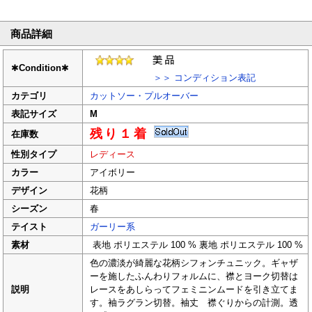
商品詳細
✱
Condition
✱
＞＞ コンディション表記
カテゴリ
カットソー・プルオーバー
表記サイズ
M
残り１着
在庫数
性別タイプ
レディース
カラー
アイボリー
デザイン
花柄
シーズン
春
テイスト
ガーリー系
素材
表地 ポリエステル 100 % 裏地 ポリエステル 100 %
色の濃淡が綺麗な花柄シフォンチュニック。ギャザ
ーを施したふんわりフォルムに、襟とヨーク切替は
説明
レースをあしらってフェミニンムードを引き立てま
す。袖ラグラン切替。袖丈 襟ぐりからの計測。透