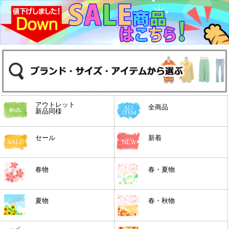
アウトレット
全商品
新品同様
セール
新着
春物
春・夏物
夏物
春・秋物