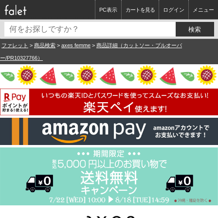
PC表示
カートを見る
ログイン
メニュー
ファレット
>
商品検索
>
axes femme
>
商品詳細（カットソー・プルオーバ
ー/PR10327766）