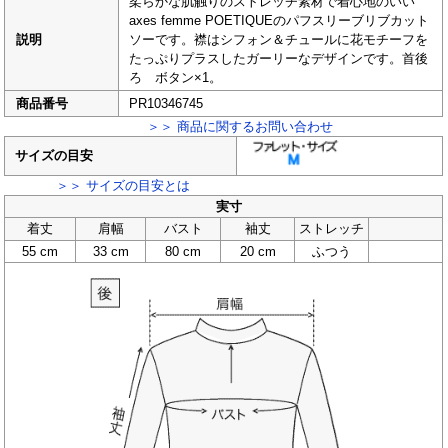
柔らかな肌触りのストレッチ素材で着心地のいい
axes femme POETIQUEのパフスリーブリブカット
説明
ソーです。襟はシフォン＆チュールに花モチーフを
たっぷりプラスしたガーリーなデザインです。首後
ろ ボタン×1。
商品番号
PR10346745
＞＞ 商品に関するお問い合わせ
サイズの目安
＞＞ サイズの目安とは
実寸
着丈
肩幅
バスト
袖丈
ストレッチ
55 cm
33 cm
80 cm
20 cm
ふつう