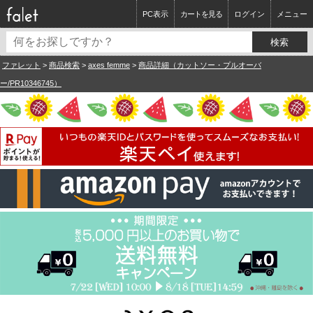
PC表示
カートを見る
ログイン
メニュー
ファレット
>
商品検索
>
axes femme
>
商品詳細（カットソー・プルオーバ
ー/PR10346745）