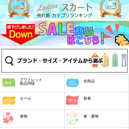
アウトレット
全商品
新品同様
セール
新着
春物
春・夏物