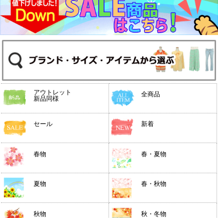
アウトレット
全商品
新品同様
セール
新着
春物
春・夏物
夏物
春・秋物
秋物
秋・冬物