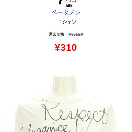
ベータメン
Ｔシャツ
¥8,120
通常価格
¥310