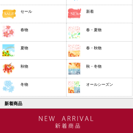
セール
新着
春物
春・夏物
夏物
春・秋物
秋物
秋・冬物
冬物
オールシーズン
新着商品