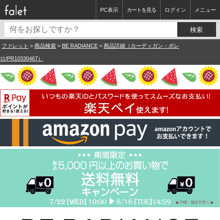
PC表示
カートを見る
ログイン
メニュー
ファレット
>
商品検索
>
BE RADIANCE
>
商品詳細（カーディガン・ボレ
ロ/PR10330467）