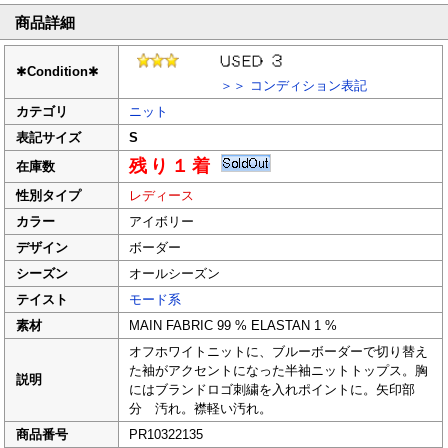
商品詳細
✱
Condition
✱
＞＞ コンディション表記
カテゴリ
ニット
表記サイズ
S
残り１着
在庫数
性別タイプ
レディース
カラー
アイボリー
デザイン
ボーダー
シーズン
オールシーズン
テイスト
モード系
素材
MAIN FABRIC 99 % ELASTAN 1 %
オフホワイトニットに、ブルーボーダーで切り替え
た袖がアクセントになった半袖ニットトップス。胸
説明
にはブランドロゴ刺繍を入れポイントに。矢印部
分 汚れ。襟軽い汚れ。
商品番号
PR10322135