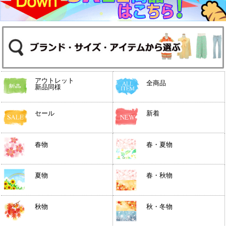
アウトレット
全商品
新品同様
セール
新着
春物
春・夏物
夏物
春・秋物
秋物
秋・冬物