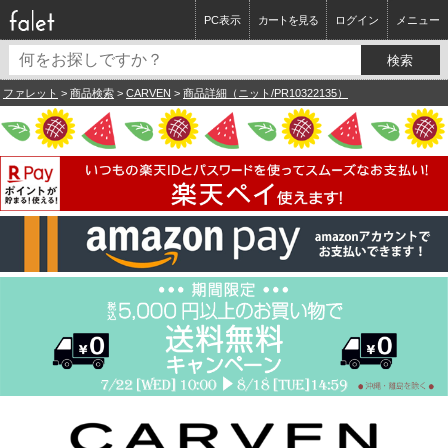
PC表示
カートを見る
ログイン
メニュー
ファレット
>
商品検索
>
CARVEN
>
商品詳細（ニット/PR10322135）