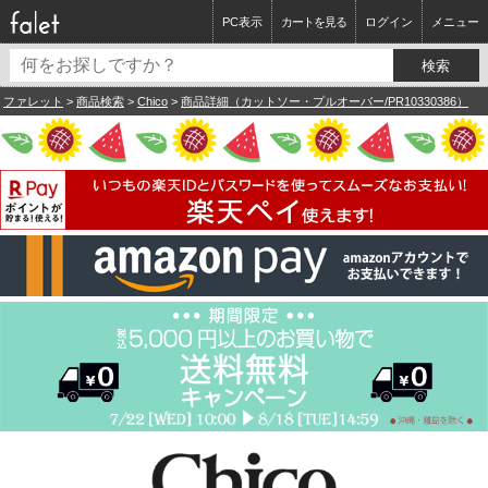
PC表示
カートを見る
ログイン
メニュー
ファレット
>
商品検索
>
Chico
>
商品詳細（カットソー・プルオーバー/PR10330386）