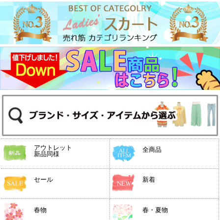
アウトレット
全商品
新品同様
セール
新着
春物
春・夏物