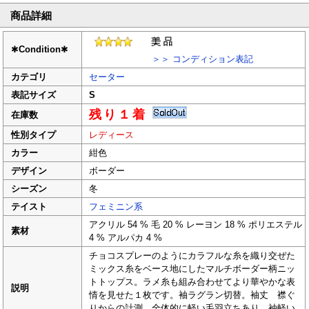
商品詳細
✱
Condition
✱
＞＞ コンディション表記
カテゴリ
セーター
表記サイズ
S
残り１着
在庫数
性別タイプ
レディース
カラー
紺色
デザイン
ボーダー
シーズン
冬
テイスト
フェミニン系
アクリル 54 % 毛 20 % レーヨン 18 % ポリエステル
素材
4 % アルパカ 4 %
チョコスプレーのようにカラフルな糸を織り交ぜた
ミックス糸をベース地にしたマルチボーダー柄ニッ
トトップス。ラメ糸も組み合わせてより華やかな表
説明
情を見せた１枚です。袖ラグラン切替。袖丈 襟ぐ
りからの計測。全体的に軽い毛羽立ちあり。袖軽い