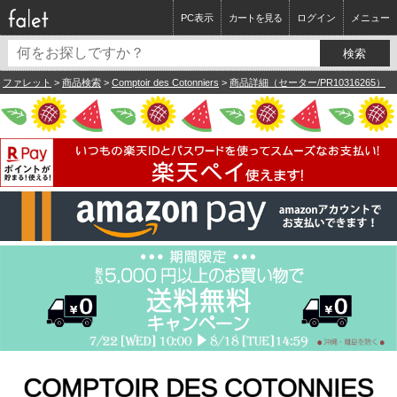
PC表示
カートを見る
ログイン
メニュー
ファレット
>
商品検索
>
Comptoir des Cotonniers
>
商品詳細（セーター/PR10316265）