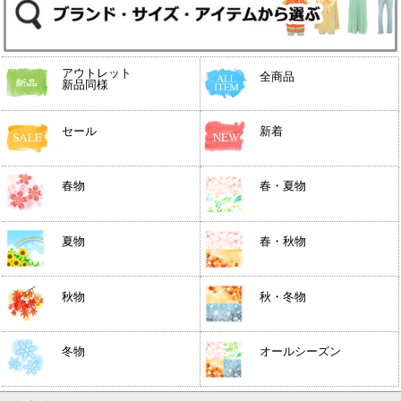
アウトレット
全商品
新品同様
セール
新着
春物
春・夏物
夏物
春・秋物
秋物
秋・冬物
冬物
オールシーズン