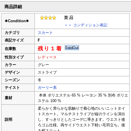
商品詳細
✱
Condition
✱
＞＞ コンディション表記
カテゴリ
スカート
表記サイズ
F
残り１着
在庫数
性別タイプ
レディース
カラー
グレー
デザイン
ストライプ
シーズン
冬
テイスト
ガーリー系
本体 ポリエステル 65 % レーヨン 35 % 別布 ポリエ
素材
ステル 100 %
柔らかく滑らかな肌触りで着心地のいいニットタイ
トスカート。マルチストライプが縦のラインを演出
説明
し、すっきりとしたコーデに導きます。ウエスト後
ろゴム仕様。両サイドウエスト下軽い毛羽立ち。後
ろ裾スリット。