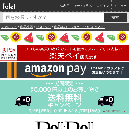
PC表示
カートを見る
ログイン
メニュー
ファレット
>
商品検索
>
DOUDOU
>
商品詳細（スカート/PR10313922）