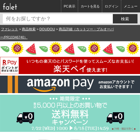
PC表示
カートを見る
ログイン
メニュー
ファレット
>
商品検索
>
DOUDOU
>
商品詳細（カットソー・プルオーバ
ー/PR10346740）