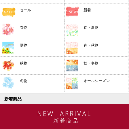
セール
新着
春物
春・夏物
夏物
春・秋物
秋物
秋・冬物
冬物
オールシーズン
新着商品