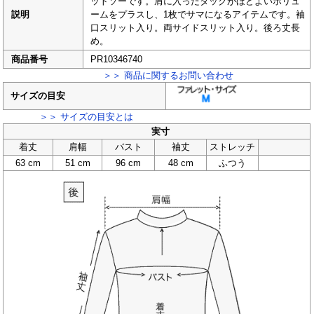
ットソーです。肩に入ったタックがほどよいボリュ
説明
ームをプラスし、1枚でサマになるアイテムです。袖
口スリット入り。両サイドスリット入り。後ろ丈長
め。
商品番号
PR10346740
＞＞ 商品に関するお問い合わせ
サイズの目安
＞＞ サイズの目安とは
実寸
着丈
肩幅
バスト
袖丈
ストレッチ
63 cm
51 cm
96 cm
48 cm
ふつう