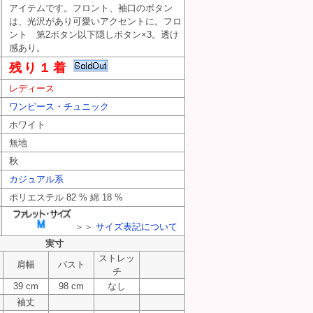
アイテムです。フロント、袖口のボタン
は、光沢があり可愛いアクセントに。フロ
ント 第2ボタン以下隠しボタン×3。透け
感あり。
残り１着
モン） PR10327915
レディース
トレアモン） PR10327915
ワンピース・チュニック
モン） PR10327915
ホワイト
無地
秋
カジュアル系
ポリエステル 82 % 綿 18 %
＞＞
サイズ表記について
実寸
ストレッ
肩幅
バスト
チ
39 cm
98 cm
なし
袖丈