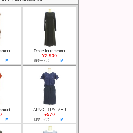
eamont
Droite lautreamont
¥2,900
M
M
目安サイズ
eamont
ARNOLD PALMER
0
¥970
M
M
目安サイズ