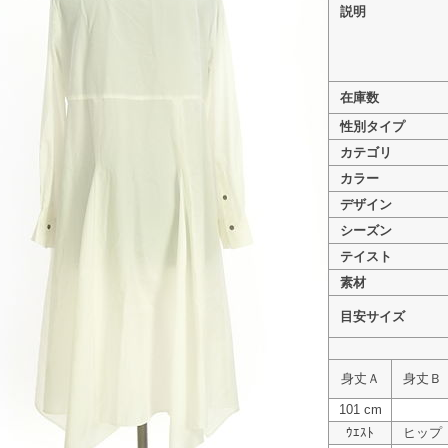
説明
在庫数
>
Droite lautreamont（ドロワットロートレア
性別タイプ
>
Droite lautreamont（ドロワットロー
カテゴリ
>
Droite lautreamont（ドロワットロートレア
カラー
デザイン
シーズン
テイスト
素材
目安サイズ
身丈Ａ
身丈Ｂ
101 cm
ｳｴｽﾄ
ヒップ