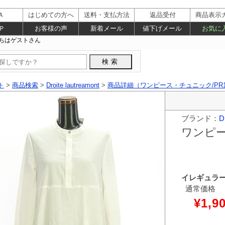
Ａ
はじめての方へ
送料・支払方法
返品受付
商品表示
Ｐ
お客様の声
新着メール
値下げメール
お気に
ト
>
商品検索
>
Droite lautreamont
>
商品詳細（ワンピース・チュニック/PR10
ブランド：
D
ワンピ
イレギュラ
通常価格
¥1,9