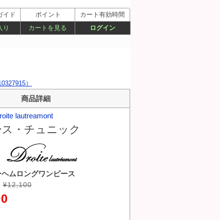
ガイド
ポイント
カート有効時間
入り
カートを見る
ログイン
327915）
商品詳細
roite lautreamont
ース・チュニック
ーヘムロングワンピース
¥12,100
00