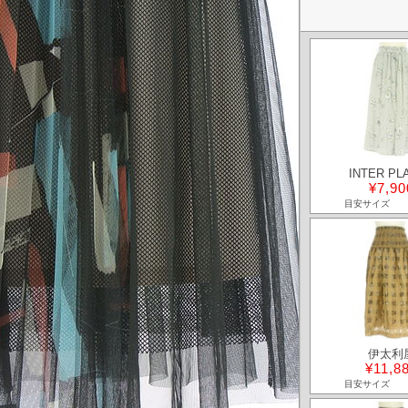
INTER PL
¥7,90
目安サイズ
伊太利
¥11,8
目安サイズ