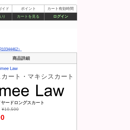
ガイド
ポイント
カート有効時間
入り
カートを見る
ログイン
344462）
商品詳細
imee Law
スカート・マキシスカート
イヤードロングスカート
¥10,500
90