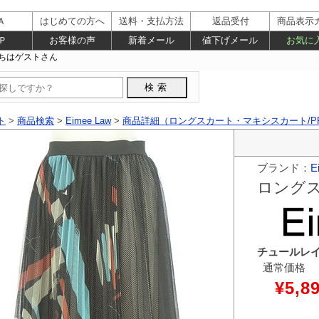
Ａ
はじめての方へ
送料・支払方法
返品受付
商品表示
Ｐ
お客様の声
新着メール
値下げメール
お気に
ト
>
商品検索
>
Eimee Law
>
商品詳細（ロングスカート・マキシスカート/PR10
ブランド：
E
ロング
チュールレ
通常価格
¥5,8