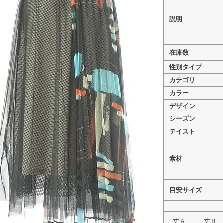
説明
在庫数
>
Eimee Law（エイミーロウ） PR10344462
性別タイプ
>
Eimee Law（エイミーロウ） PR10344462
カテゴリ
カラー
デザイン
シーズン
テイスト
素材
目安サイズ
丈Ａ
丈Ｂ