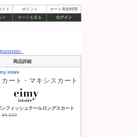
ガイド
ポイント
カート有効時間
入り
カートを見る
ログイン
0331652）
商品詳細
my istoire
スカート・マキシスカート
ボンフィッシュテールロングスカート
¥9,500