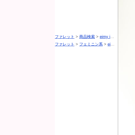
ファレット
>
商品検索
>
eimy istoire（エイミーイストワール）
ファレット
>
フェミニン系
>
eimy istoire（エイミーイストワール）