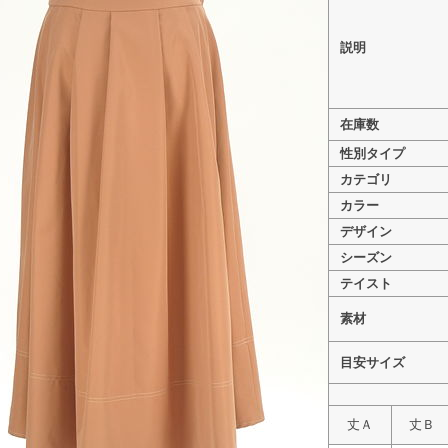
説明
>
eimy istoire（エイミーイストワール） PR10331652
在庫数
>
eimy istoire（エイミーイストワール） PR103316
性別タイプ
カテゴリ
カラー
デザイン
シーズン
テイスト
素材
目安サイズ
丈Ａ
丈Ｂ