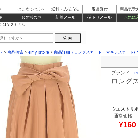
Ａ
はじめての方へ
送料・支払方法
返品受付
商品表示
Ｐ
お客様の声
新着メール
値下げメール
お気に
ト
>
商品検索
>
eimy istoire
>
商品詳細（ロングスカート・マキシスカート/PR1
ブランド：
ei
ロング
ウエストリ
通常価格
¥160