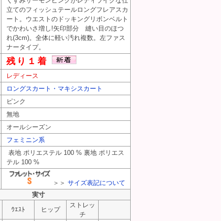
くすみサーモンピンクがレディライクな仕
立てのフィッシュテールロングフレアスカ
ート。ウエストのドッキングリボンベルト
でかわいさ増し!矢印部分 縫い目のほつ
れ(3cm)。全体に軽い汚れ複数。左ファス
ナータイプ。
残り１着
52
レディース
ロングスカート・マキシスカート
ピンク
無地
オールシーズン
フェミニン系
表地 ポリエステル 100 % 裏地 ポリエス
テル 100 %
＞＞
サイズ表記について
実寸
ストレッ
ｳｴｽﾄ
ヒップ
チ