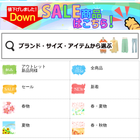
アウトレット
全商品
新品同様
セール
新着
春物
春・夏物
夏物
春・秋物