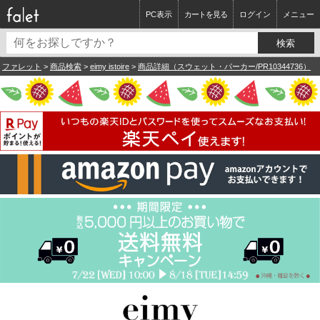
PC表示
カートを見る
ログイン
メニュー
ファレット
>
商品検索
>
eimy istoire
>
商品詳細（スウェット・パーカー/PR10344736）