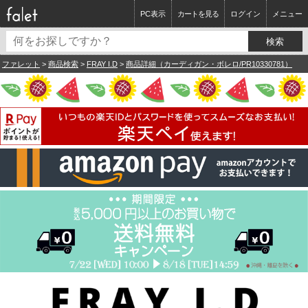
PC表示
カートを見る
ログイン
メニュー
ファレット
>
商品検索
>
FRAY I.D
>
商品詳細（カーディガン・ボレロ/PR10330781）