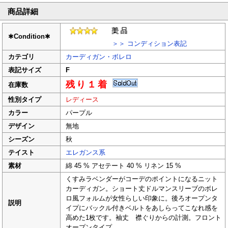
商品詳細
✱
Condition
✱
＞＞ コンディション表記
カテゴリ
カーディガン・ボレロ
表記サイズ
F
残り１着
在庫数
性別タイプ
レディース
カラー
パープル
デザイン
無地
シーズン
秋
テイスト
エレガンス系
素材
綿 45 % アセテート 40 % リネン 15 %
くすみラベンダーがコーデのポイントになるニット
カーディガン。ショート丈ドルマンスリーブのボレ
ロ風フォルムが女性らしい印象に。後ろオープンタ
説明
イプにバックル付きベルトをあしらってこなれ感を
高めた1枚です。袖丈 襟ぐりからの計測。フロント
オープンタイプ