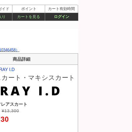
ガイド
ポイント
カート有効時間
入り
カートを見る
ログイン
346458）
商品詳細
RAY I.D
スカート・マキシスカート
フレアスカート
¥13,300
730