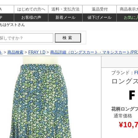
Ａ
はじめての方へ
送料・支払方法
返品受付
商品表示
Ｐ
お客様の声
新着メール
値下げメール
お気に
ト
>
商品検索
>
FRAY I.D
>
商品詳細（ロングスカート・マキシスカート/PR10
ブランド：
F
ロング
花柄ロング
通常価格
¥10,