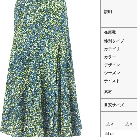
説明
在庫数
>
FRAY I.D（フレイアイディー） PR10346458
性別タイプ
>
FRAY I.D（フレイアイディー） PR10346458
カテゴリ
>
FRAY I.D（フレイアイディー） PR10346458
カラー
デザイン
シーズン
テイスト
素材
目安サイズ
丈Ａ
丈Ｂ
88 cm