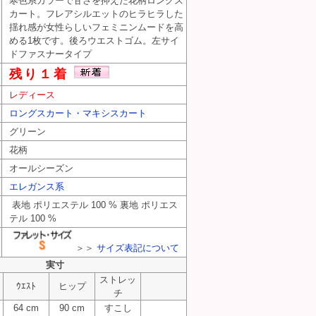
寒色系カラーで甘さを抑えた花柄ロングス
カート。フレアシルエットのヒラヒラした
揺れ感が女性らしいフェミニンムードを高
める1枚です。後ろウエストゴム。左サイ
ドファスナータイプ
残り１着
レディース
ロングスカート・マキシスカート
グリーン
花柄
オールシーズン
エレガンス系
表地 ポリエステル 100 % 裏地 ポリエス
テル 100 %
＞＞
サイズ表記について
実寸
ストレッ
ｳｴｽﾄ
ヒップ
チ
64 cm
90 cm
すこし