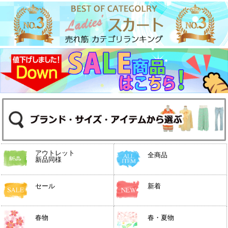
アウトレット
全商品
新品同様
セール
新着
春物
春・夏物