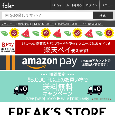
PC表示
カートを見る
ログイン
メニュー
ファレット
>
商品検索
>
FREAK'S STORE
>
商品詳細（スカート/PR10330355）