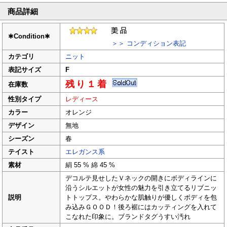
商品詳細
✱
Condition
✱
＞＞ コンディション表記
カテゴリ
ニット
表記サイズ
F
残り１着
在庫数
性別タイプ
レディース
カラー
オレンジ
デザイン
無地
シーズン
春
テイスト
エレガンス系
素材
絹 55 % 綿 45 %
デコルテ見せしたＶネックの開きにボディラインに
沿うシルエットが女性の魅力を引き立てるリブニッ
説明
トトップス。やわらかな肌触りが優しくボディを包
み込みＧＯＯＤ！後ろ裾にはカッティングを入れて
こなれた印象に。ブランドタグうすい汚れ