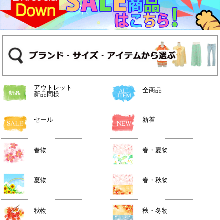
アウトレット
全商品
新品同様
セール
新着
春物
春・夏物
夏物
春・秋物
秋物
秋・冬物