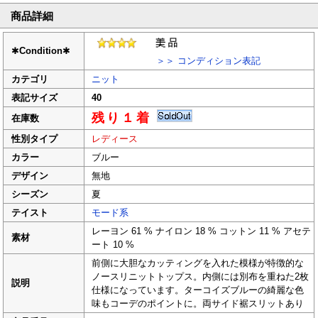
商品詳細
✱
Condition
✱
＞＞ コンディション表記
カテゴリ
ニット
表記サイズ
40
残り１着
在庫数
性別タイプ
レディース
カラー
ブルー
デザイン
無地
シーズン
夏
テイスト
モード系
レーヨン 61 % ナイロン 18 % コットン 11 % アセテ
素材
ート 10 %
前側に大胆なカッティングを入れた模様が特徴的な
ノースリニットトップス。内側には別布を重ねた2枚
説明
仕様になっています。ターコイズブルーの綺麗な色
味もコーデのポイントに。両サイド裾スリットあり