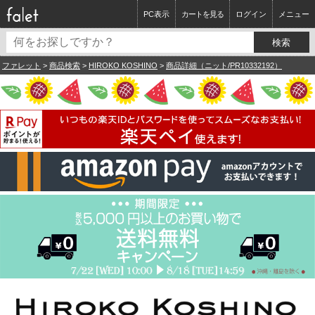
PC表示
カートを見る
ログイン
メニュー
ファレット
>
商品検索
>
HIROKO KOSHINO
>
商品詳細（ニット/PR10332192）