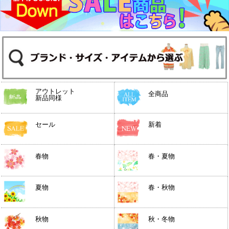
アウトレット
全商品
新品同様
セール
新着
春物
春・夏物
夏物
春・秋物
秋物
秋・冬物