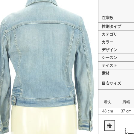
在庫数
性別タイプ
カテゴリ
>
INDIVI（インディヴィ） PR10331734
カラー
>
INDIVI（インディヴィ） PR10331734
デザイン
>
INDIVI（インディヴィ） PR10331734
シーズン
テイスト
素材
目安サイズ
着丈
肩幅
48 cm
37 cm