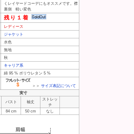
くレイヤードコーデにもオススメです。襟
裏側 軽い変色
残り１着
レディース
ジャケット
水色
無地
秋
キャリア系
綿 95 % ポリウレタン 5 %
＞＞
サイズ表記について
実寸
ストレッ
バスト
袖丈
チ
84 cm
50 cm
なし