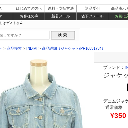
Ａ
はじめての方へ
送料・支払方法
返品受付
商品表示
Ｐ
お客様の声
新着メール
値下げメール
お気に
ト
>
商品検索
>
INDIVI
>
商品詳細（ジャケット/PR10331734）
ブランド：
I
ジャケ
デニムジャ
通常価格
¥350