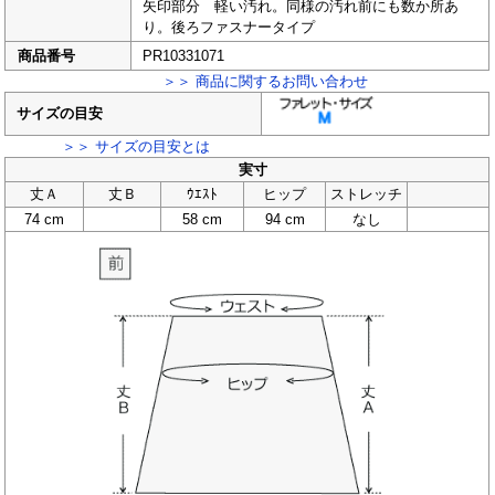
矢印部分 軽い汚れ。同様の汚れ前にも数か所あ
り。後ろファスナータイプ
商品番号
PR10331071
＞＞ 商品に関するお問い合わせ
サイズの目安
＞＞ サイズの目安とは
実寸
丈Ａ
丈Ｂ
ｳｴｽﾄ
ヒップ
ストレッチ
74 cm
58 cm
94 cm
なし