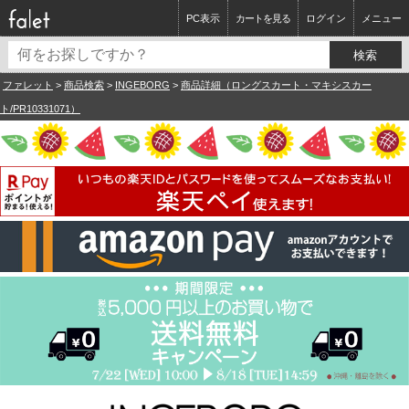
PC表示
カートを見る
ログイン
メニュー
ファレット
>
商品検索
>
INGEBORG
>
商品詳細（ロングスカート・マキシスカー
ト/PR10331071）