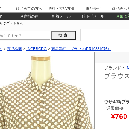
Ａ
はじめての方へ
送料・支払方法
返品受付
商品表示
Ｐ
お客様の声
新着メール
値下げメール
お気に
ト
>
商品検索
>
INGEBORG
>
商品詳細（ブラウス/PR10331076）
ブランド：
I
ブラウ
ウサギ柄ブ
通常価格
¥760