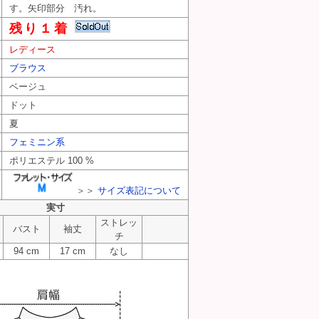
す。矢印部分 汚れ。
残り１着
レディース
ブラウス
ベージュ
ドット
夏
フェミニン系
ポリエステル 100 %
＞＞
サイズ表記について
実寸
ストレッ
バスト
袖丈
チ
94 cm
17 cm
なし