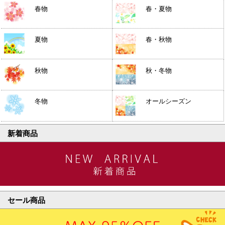
春物
春・夏物
夏物
春・秋物
秋物
秋・冬物
冬物
オールシーズン
新着商品
セール商品