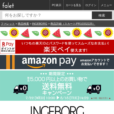
PC表示
カートを見る
ログイン
メニュー
ファレット
>
商品検索
>
INGEBORG
>
商品詳細（スカート/PR10332225）