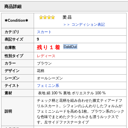
商品詳細
✱
Condition
✱
＞＞ コンディション表記
カテゴリ
スカート
表記サイズ
9
残り１着
在庫数
性別タイプ
レディース
カラー
ブラウン
デザイン
花柄
シーズン
オールシーズン
テイスト
フェミニン系
素材
表地 絹 100 % 裏地 ポリエステル 100 %
チェック柄と花柄を組み合わせた膝丈ティアードフ
リルスカート。シフォンのふんわりしたフォルムが
説明
フェミニンムードを高める1枚。ブラウン系のシック
な色味でまとめたクラシカルさも漂うルックスで
す。左サイドファスナータイプ