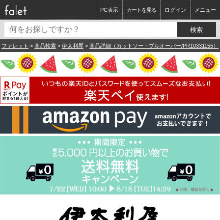
PC表示
カートを見る
ログイン
メニュー
ファレット
>
商品検索
>
伊太利屋
>
商品詳細（カットソー・プルオーバー/PR10331155）