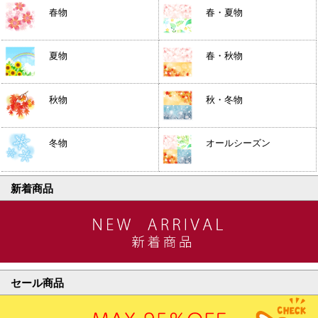
春物
春・夏物
夏物
春・秋物
秋物
秋・冬物
冬物
オールシーズン
新着商品
セール商品