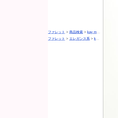
ファレット
>
商品検索
>
kay me（ケイミー）
ファレット
>
エレガンス系
>
kay me（ケイミー）