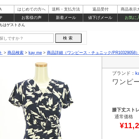
Ａ
はじめての方へ
送料・支払方法
返品受付
商品表示
Ｐ
お客様の声
新着メール
値下げメール
お気に
ト
>
商品検索
>
kay me
>
商品詳細（ワンピース・チュニック/PR10329058
ブランド：
k
ワンピ
膝下丈スト
通常価格
¥11,