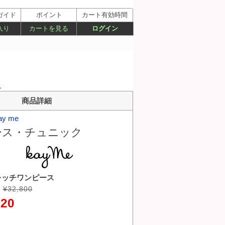
ガイド
ポイント
カート有効時間
入り
カートを見る
ログイン
）
商品詳細
ay me
ース・チュニック
レッチワンピース
¥32,800
220