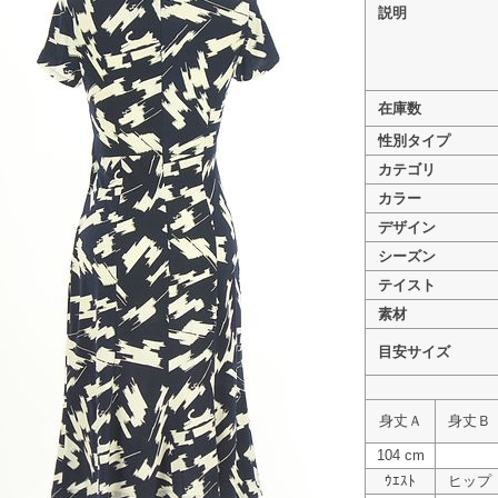
説明
在庫数
>
kay me（ケイミー） PR10329058
性別タイプ
>
kay me（ケイミー） PR10329058
カテゴリ
カラー
デザイン
シーズン
テイスト
素材
目安サイズ
身丈Ａ
身丈Ｂ
104 cm
ｳｴｽﾄ
ヒップ