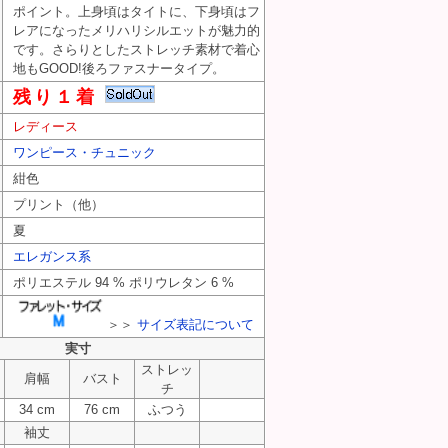
ポイント。上身頃はタイトに、下身頃はフ
レアになったメリハリシルエットが魅力的
です。さらりとしたストレッチ素材で着心
地もGOOD!後ろファスナータイプ。
残り１着
レディース
ワンピース・チュニック
紺色
プリント（他）
夏
エレガンス系
ポリエステル 94 % ポリウレタン 6 %
＞＞
サイズ表記について
実寸
ストレッ
肩幅
バスト
チ
34 cm
76 cm
ふつう
袖丈