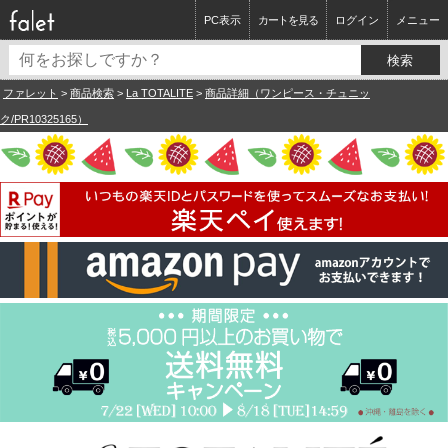
PC表示
カートを見る
ログイン
メニュー
ファレット
>
商品検索
>
La TOTALITE
>
商品詳細（ワンピース・チュニッ
ク/PR10325165）