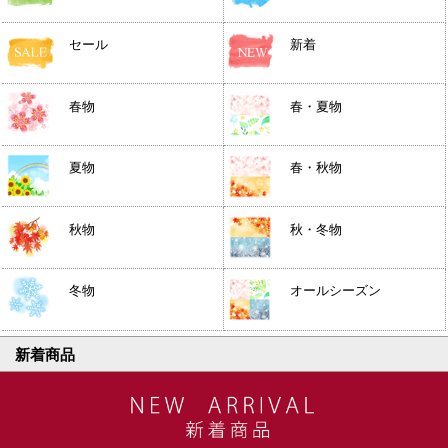
セール
新着
春物
春・夏物
夏物
春・秋物
秋物
秋・冬物
冬物
オールシーズン
新着商品