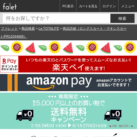
PC表示
カートを見る
ログイン
メニュー
ファレット
>
商品検索
>
La TOTALITE
>
商品詳細（ロングスカート・マキシスカー
ト/PR10344668）