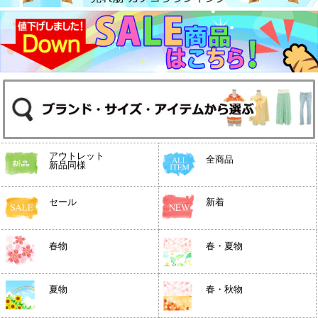
アウトレット
全商品
新品同様
セール
新着
春物
春・夏物
夏物
春・秋物