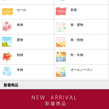
セール
新着
春物
春・夏物
夏物
春・秋物
秋物
秋・冬物
冬物
オールシーズン
新着商品