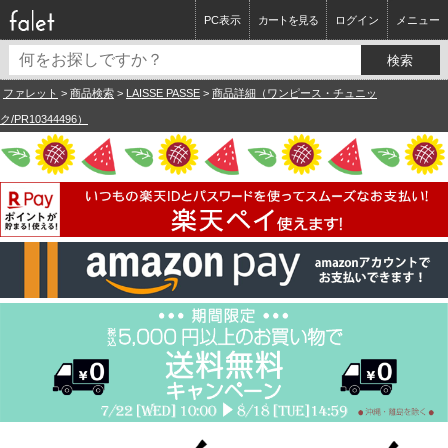
PC表示
カートを見る
ログイン
メニュー
ファレット
>
商品検索
>
LAISSE PASSE
>
商品詳細（ワンピース・チュニッ
ク/PR10344496）