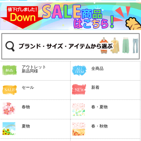
アウトレット
全商品
新品同様
セール
新着
春物
春・夏物
夏物
春・秋物