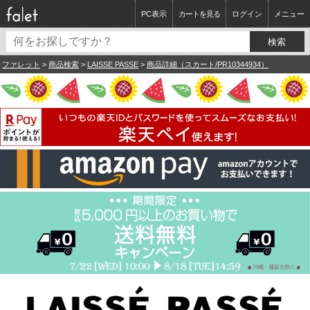
PC表示
カートを見る
ログイン
メニュー
ファレット
>
商品検索
>
LAISSE PASSE
>
商品詳細（スカート/PR10344934）