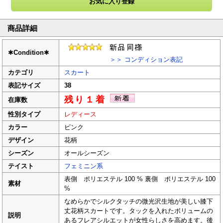
商品詳細
✱
Condition
✱
＞＞ コンディション表記
カテゴリ
スカート
表記サイズ
38
残り１着
在庫数
性別タイプ
レディース
カラー
ピンク
デザイン
花柄
シーズン
オールシーズン
テイスト
フェミニン系
表側 ポリエステル 100 % 裏側 ポリエステル 100
素材
%
なめらかでシルクタッチの微光沢生地が美しい膝下
丈花柄スカートです。タックを入れたボリュームの
説明
あるフレアシルエットが女性らしさを高めます。後