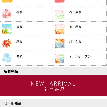
春物
春・夏物
夏物
春・秋物
秋物
秋・冬物
冬物
オールシーズン
新着商品
セール商品