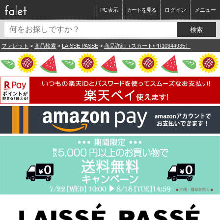
PC表示
カートを見る
ログイン
メニュー
ファレット
>
商品検索
>
LAISSE PASSE
>
商品詳細（スカート/PR10344935）