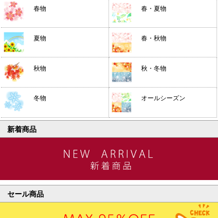
春物
春・夏物
夏物
春・秋物
秋物
秋・冬物
冬物
オールシーズン
新着商品
セール商品