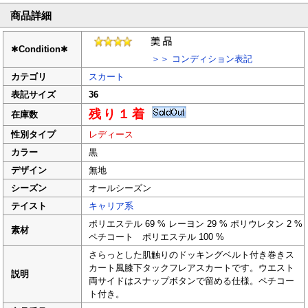
商品詳細
✱
Condition
✱
＞＞ コンディション表記
カテゴリ
スカート
表記サイズ
36
残り１着
在庫数
性別タイプ
レディース
カラー
黒
デザイン
無地
シーズン
オールシーズン
テイスト
キャリア系
ポリエステル 69 % レーヨン 29 % ポリウレタン 2 %
素材
ペチコート ポリエステル 100 %
さらっとした肌触りのドッキングベルト付き巻きス
カート風膝下タックフレアスカートです。ウエスト
説明
両サイドはスナップボタンで留める仕様。ペチコー
ト付き。