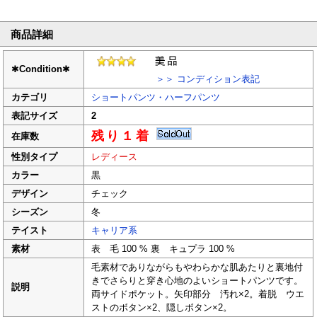
商品詳細
✱
Condition
✱
＞＞ コンディション表記
カテゴリ
ショートパンツ・ハーフパンツ
表記サイズ
2
残り１着
在庫数
性別タイプ
レディース
カラー
黒
デザイン
チェック
シーズン
冬
テイスト
キャリア系
素材
表 毛 100 % 裏 キュプラ 100 %
毛素材でありながらもやわらかな肌あたりと裏地付
きでさらりと穿き心地のよいショートパンツです。
説明
両サイドポケット。矢印部分 汚れ×2。着脱 ウエ
ストのボタン×2、隠しボタン×2。