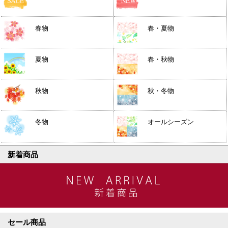
春物
春・夏物
夏物
春・秋物
秋物
秋・冬物
冬物
オールシーズン
新着商品
セール商品