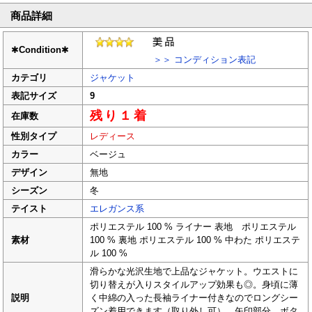
商品詳細
✱
Condition
✱
＞＞ コンディション表記
カテゴリ
ジャケット
表記サイズ
9
残り１着
在庫数
性別タイプ
レディース
カラー
ベージュ
デザイン
無地
シーズン
冬
テイスト
エレガンス系
ポリエステル 100 % ライナー 表地 ポリエステル
素材
100 % 裏地 ポリエステル 100 % 中わた ポリエステ
ル 100 %
滑らかな光沢生地で上品なジャケット。ウエストに
切り替えが入りスタイルアップ効果も◎。身頃に薄
説明
く中綿の入った長袖ライナー付きなのでロングシー
ズン着用できます（取り外し可）。矢印部分 ボタ