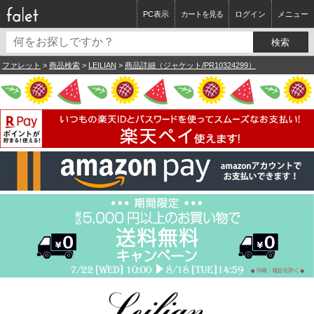
PC表示
カートを見る
ログイン
メニュー
ファレット
>
商品検索
>
LEILIAN
>
商品詳細（ジャケット/PR10324299）