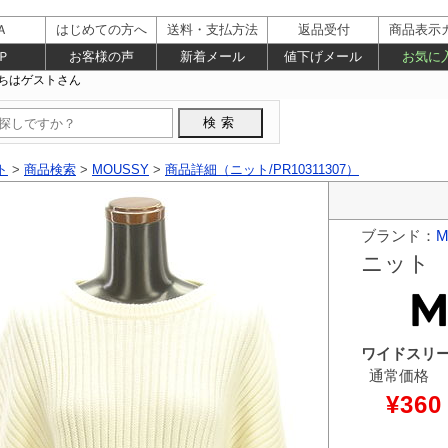
Ａ
はじめての方へ
送料・支払方法
返品受付
商品表示
Ｐ
お客様の声
新着メール
値下げメール
お気に
ト
>
商品検索
>
MOUSSY
>
商品詳細（ニット/PR10311307）
ブランド：
M
ニット
ワイドスリ
通常価格
¥360