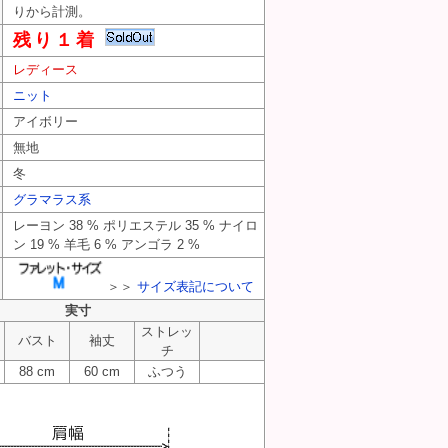
りから計測。
残り１着
レディース
ニット
アイボリー
無地
冬
グラマラス系
レーヨン 38 % ポリエステル 35 % ナイロ
ン 19 % 羊毛 6 % アンゴラ 2 %
＞＞
サイズ表記について
実寸
ストレッ
バスト
袖丈
チ
88 cm
60 cm
ふつう