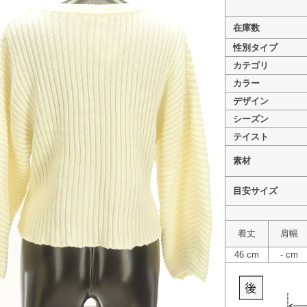
在庫数
性別タイプ
カテゴリ
>
MOUSSY（マウジー） PR10311307
カラー
>
MOUSSY（マウジー） PR10311307
デザイン
シーズン
テイスト
素材
目安サイズ
着丈
肩幅
46 cm
- cm