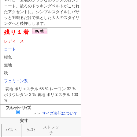
ネイビー無地のシックなルックスのロング
コート。後ろのドッキングベルトがこなれ
たアクセントに。シンプルスタイルにバサ
ッと羽織るだけで凛とした大人のスタイリ
ングへと後押しします。
残り１着
レディース
コート
紺色
無地
秋
フェミニン系
表地 ポリエステル 65 % レーヨン 32 %
ポリウレタン 3 % 裏地 ポリエステル 100
%
＞＞
サイズ表記について
実寸
ストレッ
バスト
ｳｴｽﾄ
チ