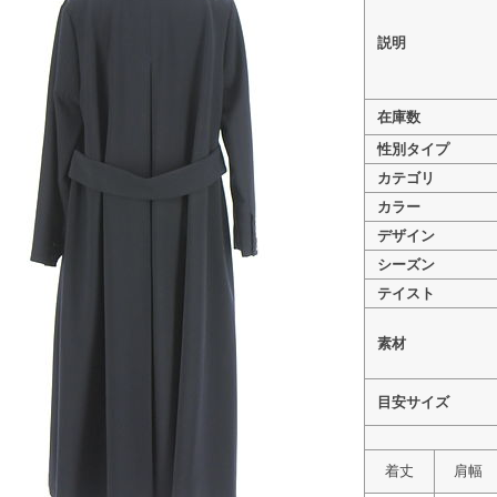
説明
在庫数
>
Mystrada（マイストラーダ） PR10344549
性別タイプ
>
Mystrada（マイストラーダ） PR10344549
カテゴリ
カラー
デザイン
シーズン
テイスト
素材
目安サイズ
着丈
肩幅