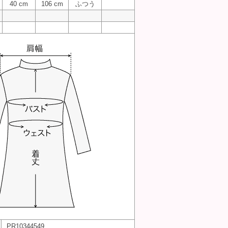
40 cm
106 cm
ふつう
PR10344549