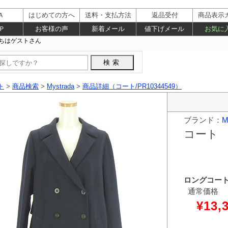
Ａ
はじめての方へ
送料・支払方法
返品受付
商品表示
Ｐ
お客様の声
新着メール
値下げメール
お気に
ト
>
商品検索
>
Mystrada
>
商品詳細（コート/PR10344549）
ブランド：
M
コート
ロングコー
通常価格
¥13,