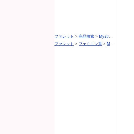
ファレット
>
商品検索
>
Mystrada（マイストラーダ）
ファレット
>
フェミニン系
>
Mystrada（マイストラーダ）